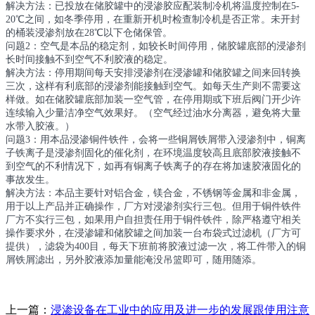
解决方法：已投放在储胶罐中的浸渗胶应配装制冷机将温度控制在5-
20℃之间，如冬季停用，在重新开机时检查制冷机是否正常。未开封
的桶装浸渗剂放在28℃以下仓储保管。
问题2：空气是本品的稳定剂，如较长时间停用，储胶罐底部的浸渗剂
长时间接触不到空气不利胶液的稳定。
解决方法：停用期间每天安排浸渗剂在浸渗罐和储胶罐之间来回转换
三次，这样有利底部的浸渗剂能接触到空气。如每天生产则不需要这
样做。如在储胶罐底部加装一空气管，在停用期或下班后阀门开少许
连续输入少量洁净空气效果好。（空气经过油水分离器，避免将大量
水带入胶液。）
问题3：用本品浸渗铜件铁件，会将一些铜屑铁屑带入浸渗剂中，铜离
子铁离子是浸渗剂固化的催化剂，在环境温度较高且底部胶液接触不
到空气的不利情况下，如再有铜离子铁离子的存在将加速胶液固化的
事故发生。
解决方法：本品主要针对铝合金，镁合金，不锈钢等金属和非金属，
用于以上产品并正确操作，厂方对浸渗剂实行三包。但用于铜件铁件
厂方不实行三包，如果用户自担责任用于铜件铁件，除严格遵守相关
操作要求外，在浸渗罐和储胶罐之间加装一台布袋式过滤机（厂方可
提供），滤袋为400目，每天下班前将胶液过滤一次，将工件带入的铜
屑铁屑滤出，另外胶液添加量能淹没吊篮即可，随用随添。
上一篇：
浸渗设备在工业中的应用及进一步的发展跟使用注意