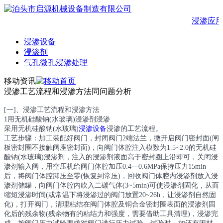
浸渗应用
浸渗设备
浸渗剂
气孔微孔浸渗处理
移动资讯
浸渗工艺流程和浸渗方法同问题分析
[一]、浸渗工艺流程和浸渗方法
1用无机硅酸钠(水玻璃)浸渗剂浸渗
采用无机硅酸钠(水玻璃)
浸渗设备
浸渗的工艺流程。
工艺步骤：加工装配好阀门，封闭阀门2端法兰，微开启阀门密封面(闸
板密封圈不接触阀座密封面)，向阀门体腔注入模数为1.5~2.0的无机硅
酸钠(水玻璃)浸渗剂，注入的浸渗剂液面高于密封圈上沿即可，关闭浸
渗剂输入阀，用空压机给阀门体腔加压0.4一0.6MPa保持压力15min
后，将阀门体腔卸压至零(恢复到常压)，回收阀门体腔内浸渗剂放入浸
渗剂储罐，向阀门体腔内吹入二碳气体(3~5min)可使浸渗剂固化，从而
缩短浸渗时间(或常温下将浸渗过的阀门放置20~26h，让浸渗剂自然固
化)，打开阀门，清理粘结在阀门体腔及铜合金密封圈表面的浸渗剂固
化后的残余物(残余物有的粘结力和强度，需要借助工具清理)，浸渗完