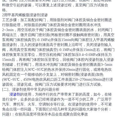
成。按阀门压力试验要求对阀门进行压力试验。试验时，如还有因材
料微空引起的渗漏，可以重复上述浸渗过程，直至阀门压力试验合
格。
2用甲基丙烯酸脂浸渗剂浸渗
工艺步骤：加工装配好阀门，用除脂剂对阀门体腔及铜合金密封圈进
行除脂处理，对除脂后的阀门体腔及铜合金密封圈用清水冲洗
2~3min，用空压机吹干阀门体腔及铜合金密封圈表面的水，封闭阀门
两端法兰，微开启阀门密封面(闸板密封圈不接触阀座密封面)，用真空
泵将阀门体腔抽真空(-0.1MPa)并保压15min向阀门体腔注入甲基丙烯酸
脂浸渗剂，注入的浸渗剂液面高于密封圈上沿即可，关闭浸渗剂输入
阀，再用真空泵将阀门体腔抽真空(-0.1MPa)并保压15min左右，将阀门
体腔恢复常压至零位，用空压机给阀门体腔加压0.4~0.6MPa保持压力
15min后，再将阀门体腔卸压至零位，回收阀门体腔内浸渗剂放入浸渗
剂储罐，打开阀门，用清水冲洗阀门体腔及铜合金密封圈表面3~5min
给阀门体腔注入90℃~95℃的热水并保持20min进行固化，或将电热吹
风机固定在一个能移动的小支架上，对铜密封圈(浸渗表面)加热
(90℃~95℃，450W电热吹风机口距工件表面250~270mm)30min进行浸
渗固化，浸渗完成。按阀门压力试验要求对阀门进行压力试验。
[二]、浸渗剂使用中常见的问题分析
浸渗剂
的使用，为铸件行的生产率带来了新的高度，如今，在铸
造行业中，众多的企业已经将浸渗作为一道不可少的工序，广泛用于
汽车、摩托车、火车、空调制冷等行业。在浸渗剂的使用中，不可避
免会出现一些问题，下面我们介绍几种常见的问题给大家做个分析：
问题1：在较高温度环境保存本品会造成聚合固化事故