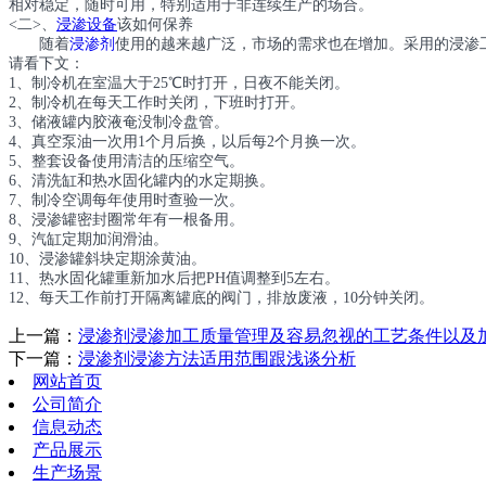
相对稳定，随时可用，特别适用于非连续生产的场合。
<二>、
浸渗设备
该如何保养
随着
浸渗剂
使用的越来越广泛，市场的需求也在增加。采用的浸渗
请看下文：
1、制冷机在室温大于25℃时打开，日夜不能关闭。
2、制冷机在每天工作时关闭，下班时打开。
3、储液罐内胶液奄没制冷盘管。
4、真空泵油一次用1个月后换，以后每2个月换一次。
5、整套设备使用清洁的压缩空气。
6、清洗缸和热水固化罐内的水定期换。
7、制冷空调每年使用时查验一次。
8、浸渗罐密封圈常年有一根备用。
9、汽缸定期加润滑油。
10、浸渗罐斜块定期涂黄油。
11、热水固化罐重新加水后把PH值调整到5左右。
12、每天工作前打开隔离罐底的阀门，排放废液，10分钟关闭。
上一篇：
浸渗剂浸渗加工质量管理及容易忽视的工艺条件以及
下一篇：
浸渗剂浸渗方法适用范围跟浅谈分析
网站首页
公司简介
信息动态
产品展示
生产场景