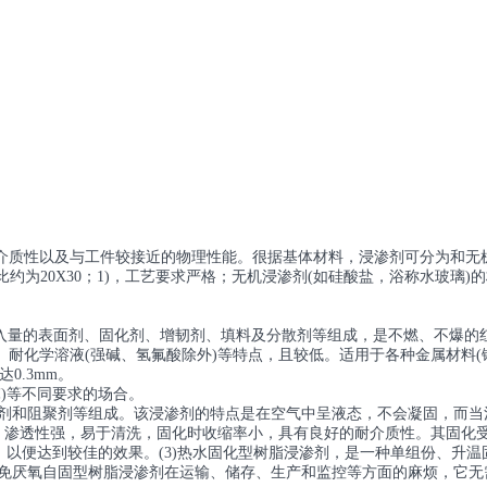
介质性以及与工件较接近的物理性能。很据基体材料，浸渗剂可分为和无
比约为20X30；1)，工艺要求严格；无机浸渗剂(如硅酸盐，浴称水玻
并加入量的表面剂、固化剂、增韧剂、填料及分散剂等组成，是不燃、不爆
耐化学溶液(强碱、氢氟酸除外)等特点，且较低。适用于各种金属材料(
0.3mm。
0℃)等不同要求的场合。
面剂和阻聚剂等组成。该浸渗剂的特点是在空气中呈液态，不会凝固，而
小，渗透性强，易于清洗，固化时收缩率小，具有良好的耐介质性。其固化
，以便达到较佳的效果。(3)热水固化型树脂浸渗剂，是一种单组份、升
剂可避免厌氧自固型树脂浸渗剂在运输、储存、生产和监控等方面的麻烦，