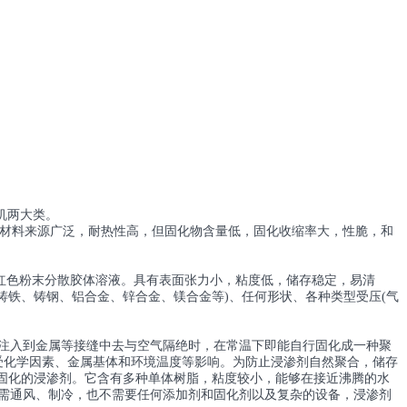
机两大类。
璃)的材料来源广泛，耐热性高，但固化物含量低，固化收缩率大，性脆，和
的红色粉末分散胶体溶液。具有表面张力小，粘度低，储存稳定，易清
铸铁、铸钢、铝合金、锌合金、镁合金等)、任何形状、各种类型受压(气
当注入到金属等接缝中去与空气隔绝时，在常温下即能自行固化成一种聚
受化学因素、金属基体和环境温度等影响。为防止浸渗剂自然聚合，储存
温固化的浸渗剂。它含有多种单体树脂，粘度较小，能够在接近沸腾的水
它无需通风、制冷，也不需要任何添加剂和固化剂以及复杂的设备，浸渗剂