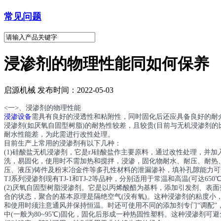
常见问题
浸渗剂的物理性能同如何保养
启源机械 发布时间：2022-05-03
<一>、浸渗剂的物理性能
浸渗设备
需具有良好的浸透性和粘附性，同时固化后还应具备良好的耐
浸渗剂(如厌氧自固型树脂)的耐热性较差，且较贵(目前与无机浸渗剂的
耐水性能差，为此需进行改性处理。
目前生产上常用的浸渗剂有以下几种：
(1)硅酸盐无机浸渗剂，它是rJ硅酸盐作主要原料，通过改性处理，
洗，易固化，使用时不需加热和搅拌，浸渗，固化物耐水、耐压、耐热、
压、液压)铸件及粉末冶金件等多孔性材料的泄漏渗补，填补孔隙能力可达
TJ系列浸渗剂现有TJ-1和TJ-2等品种，分别适用于常温和高温(可达65
(2)厌氧自固型树脂浸渗剂。它是以丙烯酸醋为基料，添加引发剂、表
合的状态，聚合的基本原理是隔绝空气(没有氧)。这种浸渗剂的粘度
和使用时须注意通风并保持恒温。时还可使用不同的添加剂专门“调配”
中(一般为80~95℃)固化，固化后形成一种热固性塑料。这种浸渗