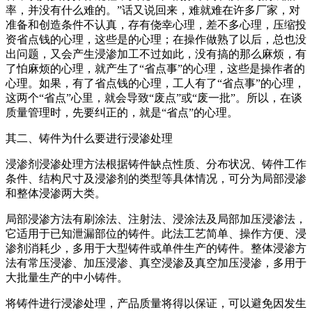
率，并没有什么难的。”话又说回来，难就难在许多厂家，对
准备和创造条件不认真，存有侥幸心理，差不多心理，压缩投
资省点钱的心理，这些是的心理；在操作做熟了以后，总也没
出问题，又会产生浸渗加工不过如此，没有搞的那么麻烦，有
了怕麻烦的心理，就产生了“省点事”的心理，这些是操作者的
心理。如果，有了省点钱的心理，工人有了“省点事”的心理，
这两个“省点”心里，就会导致“废点”或“废一批”。所以，在谈
质量管理时，先要纠正的，就是“省点”的心理。
其二、铸件为什么要进行浸渗处理
浸渗剂浸渗处理方法根据铸件缺点性质、分布状况、铸件工作
条件、结构尺寸及浸渗剂的类型等具体情况，可分为局部浸渗
和整体浸渗两大类。
局部浸渗方法有刷涂法、注射法、浸涂法及局部加压浸渗法，
它适用于已知泄漏部位的铸件。此法工艺简单、操作方便、浸
渗剂消耗少，多用于大型铸件或单件生产的铸件。整体浸渗方
法有常压浸渗、加压浸渗、真空浸渗及真空加压浸渗，多用于
大批量生产的中小铸件。
将铸件进行浸渗处理，产品质量将得以保证，可以避免因发生