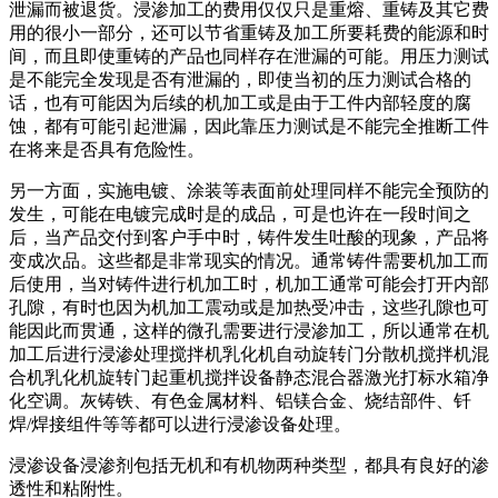
泄漏而被退货。浸渗加工的费用仅仅只是重熔、重铸及其它费
用的很小一部分，还可以节省重铸及加工所要耗费的能源和时
间，而且即使重铸的产品也同样存在泄漏的可能。用压力测试
是不能完全发现是否有泄漏的，即使当初的压力测试合格的
话，也有可能因为后续的机加工或是由于工件内部轻度的腐
蚀，都有可能引起泄漏，因此靠压力测试是不能完全推断工件
在将来是否具有危险性。
另一方面，实施电镀、涂装等表面前处理同样不能完全预防的
发生，可能在电镀完成时是的成品，可是也许在一段时间之
后，当产品交付到客户手中时，铸件发生吐酸的现象，产品将
变成次品。这些都是非常现实的情况。通常铸件需要机加工而
后使用，当对铸件进行机加工时，机加工通常可能会打开内部
孔隙，有时也因为机加工震动或是加热受冲击，这些孔隙也可
能因此而贯通，这样的微孔需要进行浸渗加工，所以通常在机
加工后进行浸渗处理搅拌机乳化机自动旋转门分散机搅拌机混
合机乳化机旋转门起重机搅拌设备静态混合器激光打标水箱净
化空调。灰铸铁、有色金属材料、铝镁合金、烧结部件、钎
焊/焊接组件等等都可以进行浸渗设备处理。
浸渗设备浸渗剂包括无机和有机物两种类型，都具有良好的渗
透性和粘附性。